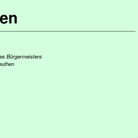
hen
des Bürgermeisters
euthen