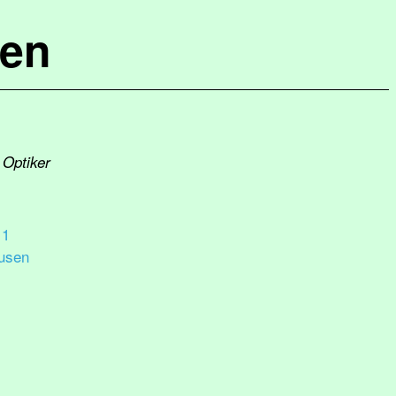
hen
 Optiker
 1
usen