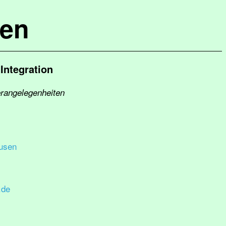
hen
Integration
erangelegenheiten
usen
.de