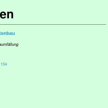
hen
tenbau
aumfällung
 154