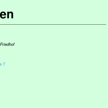
hen
Friedhof
e 7