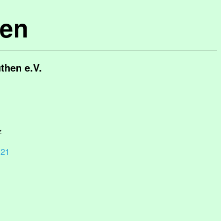
hen
then e.V.
z
 21