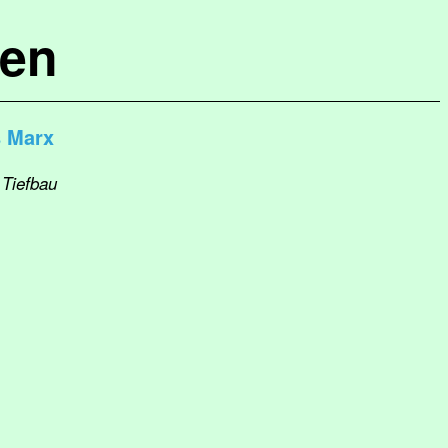
hen
s Marx
 Tiefbau