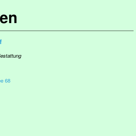
hen
f
Bestattung
ee 68