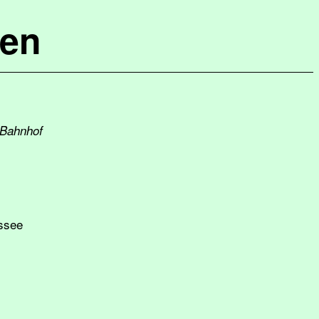
hen
 Bahnhof
ssee