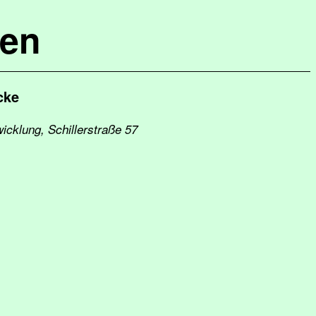
hen
cke
icklung, Schillerstraße 57