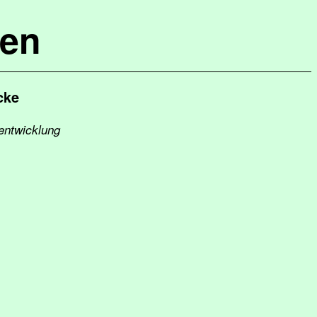
hen
cke
sentwicklung