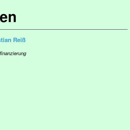
hen
tian Reiß
finanzierung