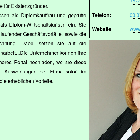
157
e für Existenzgründer.
Telefon:
03 3
ssen als Diplomkauffrau und geprüfte
ls Diplom-Wirtschaftsjuristin ein. Sie
Website:
www
aufender Geschäftsvorfälle, sowie die
echnung. Dabei setzen sie auf die
enarbeit. „Die Unternehmer können ihre
eres Portal hochladen, wo sie diese
che Auswertungen der Firma sofort im
 die erheblichen Vorteile.