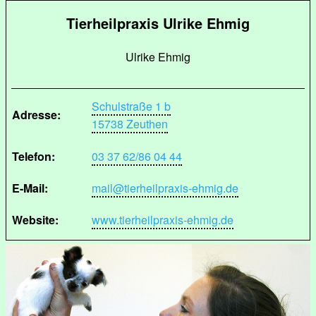
Tierheilpraxis Ulrike Ehmig
Ulrike Ehmig
Schulstraße 1 b
Adresse:
15738 Zeuthen
Telefon:
03 37 62/86 04 44
E-Mail:
mail@tierheilpraxis-ehmig.de
Website:
www.tierheilpraxis-ehmig.de