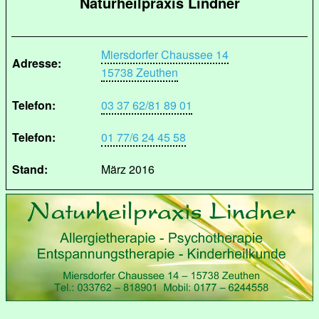
Naturheilpraxis Lindner
Miersdorfer Chaussee 14
Adresse:
15738 Zeuthen
Telefon:
03 37 62/81 89 01
Telefon:
01 77/6 24 45 58
Stand:
März 2016