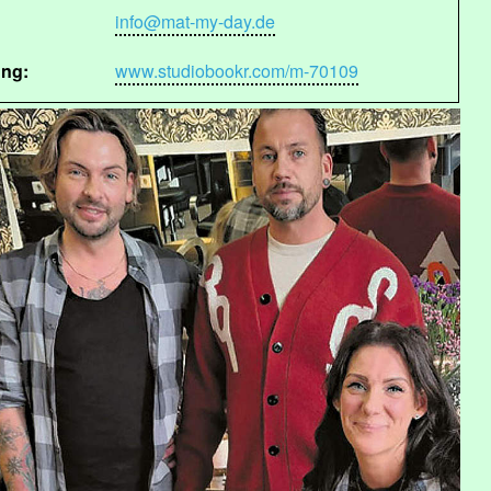
info@mat-my-day.de
ung:
www.studiobookr.com/m-70109