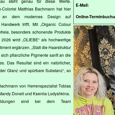
au steht genau für diese Werte.
E-Mail:
m-Colorist Matthias Bachmann hat hier
n, an dem modernes Design auf
Online-Terminbuch
Handwerk trifft. Mit „Organic Colour
reie, besonders schonende Produkte
2026 wird „OLIEBE“ als hochwertige
iment ergänzen. „Statt die Haarstruktur
 sich pflanzliche Pigmente sanft an die
s. Das Resultat sind ein natürlicher,
nder Glanz und spürbare Substanz“, so
 Bachmann von Herrenspezialist Tobias
 Mandy Doneit und Kseniia Lodyshkina.
terbildungen sind bei dem Team