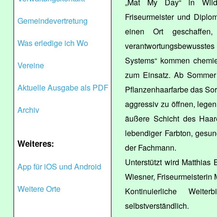
„Mat My Day“ in Wild
Friseurmeister und Diplo
Gemeindevertretung
einen Ort geschaffe
Was erledige ich Wo
verantwortungsbewusstes 
Systems“ kommen chemief
Vereine
zum Einsatz. Ab Sommer 
Aktuelle Ausgabe als PDF
Pflanzenhaarfarbe das Sort
aggressiv zu öffnen, legen
Archiv
äußere Schicht des Haare
lebendiger Farbton, gesu
Weiteres:
der Fachmann.
Unterstützt wird Matthias
App für iOS und Android
Wiesner, Friseurmeisterin
Weitere Orte
Kontinuierliche Wei
selbstverständlich.