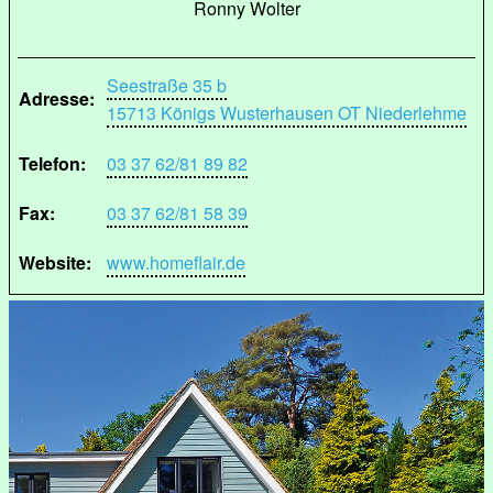
Ronny Wolter
Seestraße 35 b
Adresse:
15713 Königs Wusterhausen OT Niederlehme
Telefon:
03 37 62/81 89 82
Fax:
03 37 62/81 58 39
Website:
www.homeflair.de