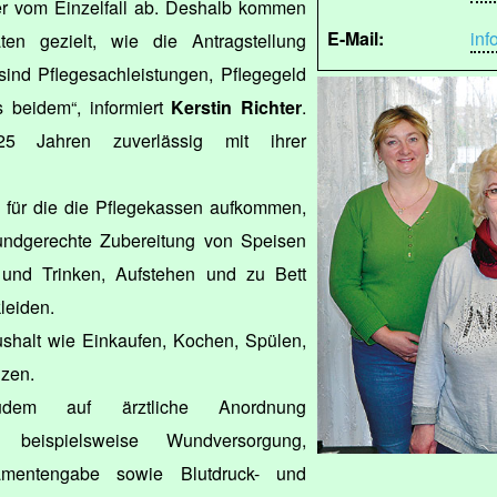
er vom Einzelfall ab. Deshalb kommen
E-Mail:
in
en gezielt, wie die Antragstellung
sind Pflegesachleistungen, Pflegegeld
 beidem“, informiert
Kerstin Richter
.
25 Jahren zuverlässig mit ihrer
, für die die Pflegekassen aufkommen,
undgerechte Zubereitung von Speisen
und Trinken, Aufstehen und zu Bett
leiden.
shalt wie Einkaufen, Kochen, Spülen,
zen.
dem auf ärztliche Anordnung
 beispielsweise Wundversorgung,
amentengabe sowie Blutdruck- und