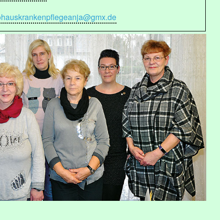
fohauskrankenpflegeanja@gmx.de