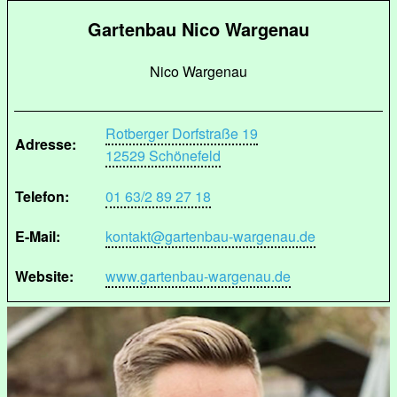
Gartenbau Nico Wargenau
Nico Wargenau
Rotberger Dorfstraße 19
Adresse:
12529 Schönefeld
Telefon:
01 63/2 89 27 18
E-Mail:
kontakt@gartenbau-wargenau.de
Website:
www.gartenbau-wargenau.de