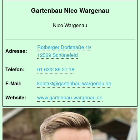
Gartenbau Nico Wargenau
Nico Wargenau
Rotberger Dorfstraße 19
Adresse:
12529 Schönefeld
Telefon:
01 63/2 89 27 18
E-Mail:
kontakt@gartenbau-wargenau.de
Website:
www.gartenbau-wargenau.de