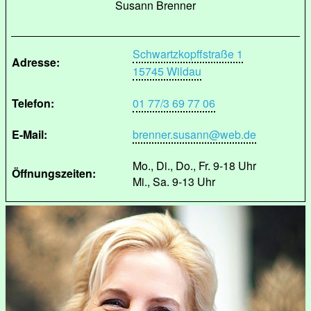
Susann Brenner
Schwartzkopffstraße 1
Adresse:
15745 Wildau
Telefon:
01 77/3 69 77 06
E-Mail:
brenner.susann@web.de
Mo., Di., Do., Fr. 9-18 Uhr
Öffnungszeiten:
Mi., Sa. 9-13 Uhr