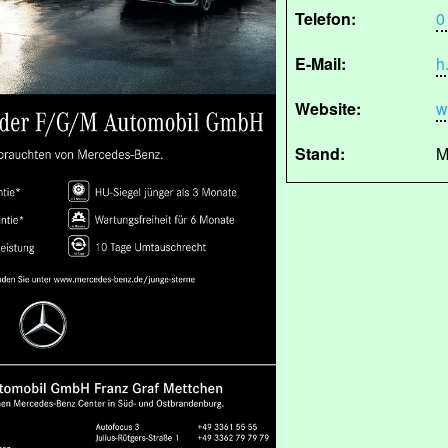
Telefon:
0
E-Mail:
h
Website:
w
Stand:
M