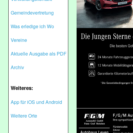
Gemeindevertretung
Was erledige ich Wo
Vereine
Aktuelle Ausgabe als PDF
Archiv
Weiteres:
App für iOS und Android
Weitere Orte