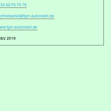
 33 62/79 79 79
.christophel@fgm-automobil.de
ww.fgm-automobil.de
ärz 2019