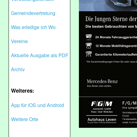
Gemeindevertretung
Was erledige ich Wo
Vereine
Aktuelle Ausgabe als PDF
Archiv
Weiteres:
App für iOS und Android
Weitere Orte