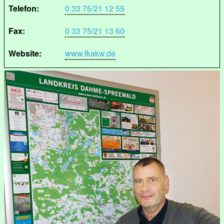
Telefon:
0 33 75/21 12 55
Fax:
0 33 75/21 13 60
Website:
www.fkakw.de