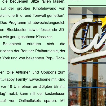
n die bequemen Sitze fallen lassen,
auf der größten Kinoleinwand von
ichliche Bild- und Tonwelt genießen“,
 Das Programm ist abwechslungsreich
sten Blockbuster sowie fesselnde 3D-
u wie gern gesehene Klassiker.
 Beliebtheit erfreuen sich die
zerten der Berliner Philharmonie, der
w York und von bekannten Pop-, Rock-
den tolle Aktionen und Coupons zum
it „Happy Family“ Erwachsene mit Kind
vor 18 Uhr einen ermäßigten Eintritt.
ag“ nutzt, kann mit der kostenlosen
Kauf von Onlinetickets sparen. Mit