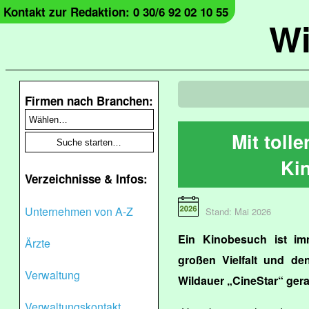
Kontakt zur Redaktion: 0 30/6 92 02 10 55
Wi
Firmen nach Branchen:
Mit toll
Ki
Verzeichnisse & Infos:
Unternehmen von A-Z
Stand: Mai 2026
Ein Kinobesuch ist im
Ärzte
großen Vielfalt und de
Verwaltung
Wildauer „CineStar“ gerad
Verwaltungskontakt