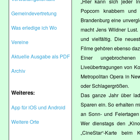
„Hier kann sich jeder i
Popcorn knabbern und 
Gemeindevertretung
Brandenburg eine unvergle
Was erledige ich Wo
macht Jens Wildner Lust.
und vielfältig. Die neue
Vereine
Filme gehören ebenso daz
Aktuelle Ausgabe als PDF
Einer ungebrochenen
Liveübertragungen von Kon
Archiv
Metropolitan Opera in Ne
oder Schlagergrößen.
Weiteres:
Das ganze Jahr über la
Sparen ein. So erhalten m
App für iOS und Android
an Sonn- und Feiertagen 
Weitere Orte
Wer dienstags den „Kinot
„CineStar“-Karte beim 