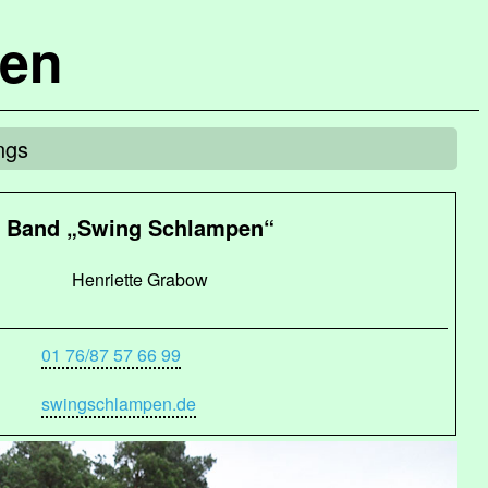
hen
ngs
Band „Swing Schlampen“
Henriette Grabow
01 76/87 57 66 99
swingschlampen.de