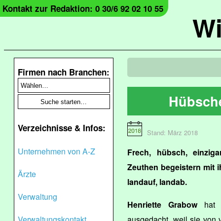
Kontakt zur Redaktion: 0 30/6 92 02 10 55
Wi
Firmen nach Branchen:
Hübsch
Verzeichnisse & Infos:
Stand: März 2018
Unternehmen von A-Z
Frech, hübsch, einzig
Zeuthen begeistern mit i
Ärzte
landauf, landab.
Verwaltung
Henriette Grabow
hat s
Verwaltungskontakt
ausgedacht, weil sie von 