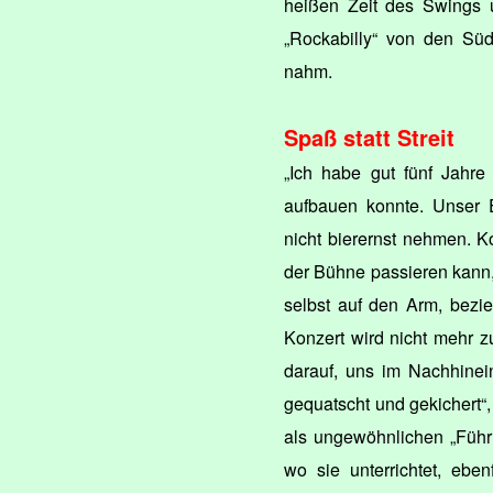
heißen Zeit des Swings u
„Rockabilly“ von den Sü
nahm.
Spaß statt Streit
„Ich habe gut fünf Jahre
aufbauen konnte. Unser E
nicht bierernst nehmen. 
der Bühne passieren kann
selbst auf den Arm, bezi
Konzert wird nicht mehr z
darauf, uns im Nachhinein 
gequatscht und gekichert“,
als ungewöhnlichen „Führu
wo sie unterrichtet, eben