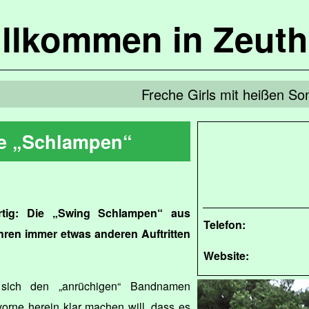
llkommen in Zeut
Freche Girls mit heißen So
e „Schlampen“
artig: Die „Swing Schlampen“ aus
Telefon:
hren immer etwas anderen Auftritten
Website:
ich den „anrüchigen“ Bandnamen
vorne herein klar machen will, dass es