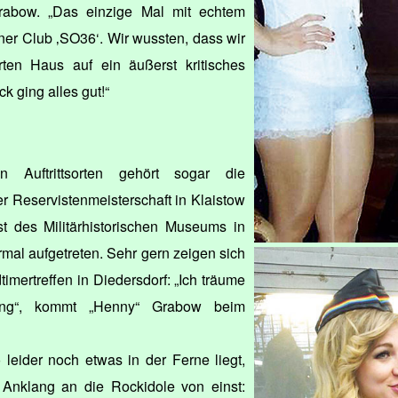
Grabow. „Das einzige Mal mit echtem
ner Club ‚SO36‘. Wir wussten, dass wir
rten Haus auf ein äußerst kritisches
 ging alles gut!“
 Auftrittsorten gehört sogar die
r Reservistenmeisterschaft in Klaistow
t des Militärhistorischen Museums in
ermal aufgetreten. Sehr gern zeigen sich
imertreffen in Diedersdorf: „Ich träume
ng“, kommt „Henny“ Grabow beim
leider noch etwas in der Ferne liegt,
 Anklang an die Rockidole von einst: