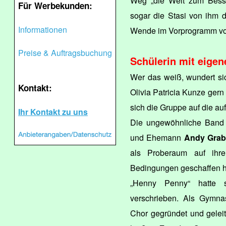
Weg „die Welt zum Besser
Für Werbekunden:
sogar die Stasi von ihm d
Informationen
Wende im Vorprogramm v
Preise & Auftragsbuchung
Schülerin mit eige
Wer das weiß, wundert si
Kontakt:
Olivia Patricia Kunze gern 
sich die Gruppe auf die a
Ihr Kontakt zu uns
Die ungewöhnliche Band 
und Ehemann
Andy Gra
als Proberaum auf ihre
Bedingungen geschaffen 
„Henny Penny“ hatte s
verschrieben. Als Gymnas
Chor gegründet und gelei