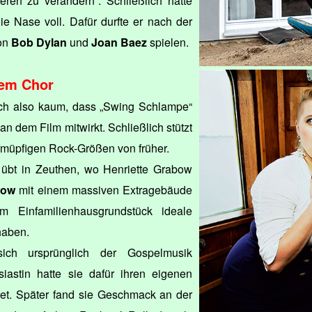
en zu verändern“. Schließlich hatte
ie Nase voll. Dafür durfte er nach der
on
Bob Dylan
und
Joan Baez
spielen.
nem Chor
ch also kaum, dass „Swing Schlampe“
an dem Film mitwirkt. Schließlich stützt
ufmüpfigen Rock-Größen von früher.
übt in Zeuthen, wo Henriette Grabow
bow
mit einem massiven Extragebäude
m Einfamilienhausgrundstück ideale
haben.
ich ursprünglich der Gospelmusik
iastin hatte sie dafür ihren eigenen
tet. Später fand sie Geschmack an der