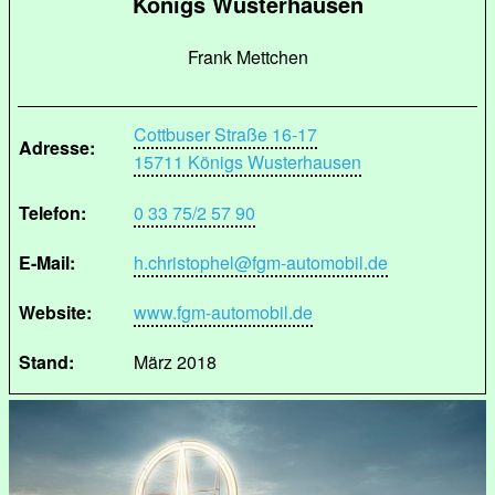
Königs Wusterhausen
Frank Mettchen
Cottbuser Straße 16-17
Adresse:
15711 Königs Wusterhausen
Telefon:
0 33 75/2 57 90
E-Mail:
h.christophel@fgm-automobil.de
Website:
www.fgm-automobil.de
Stand:
März 2018